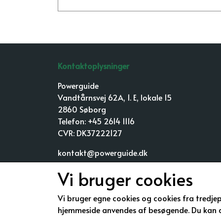
Kontaktoplysninger
Powerguide
Vandtårnsvej 62A, 1. E, lokale 15
2860 Søborg
Telefon: +45 2614 1116
CVR: DK37222127
kontakt@powerguide.dk
Se vores kurser over hele landet:
Køge
,
Koldin
Vi bruger cookies
Odense
,
København
,
Aarhus
Vi bruger egne cookies og cookies fra tredjep
Download vores kursusprogram for 1. halvår
hjemmeside anvendes af besøgende. Du kan alt
2026: