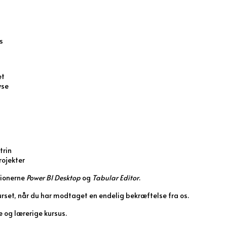
s
et
yse
trin
rojekter
tionerne
Power BI Desktop
og
Tabular Editor
.
rset, når du har modtaget en endelig bekræftelse fra os.
 og lærerige kursus.