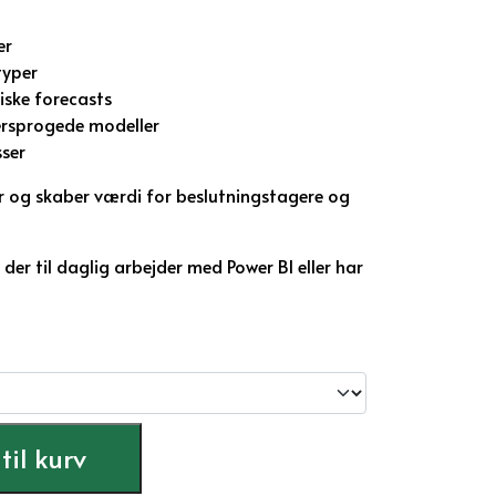
er
typer
ske forecasts
ersprogede modeller
ser
er og skaber værdi for beslutningstagere og
 der til daglig arbejder med Power BI eller har
 til kurv