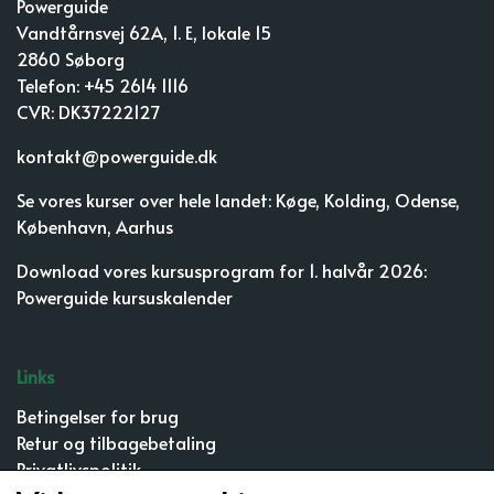
Powerguide
Vandtårnsvej 62A, 1. E, lokale 15
2860 Søborg
Telefon: +45 2614 1116
CVR: DK37222127
kontakt@powerguide.dk
Se vores kurser over hele landet:
Køge
,
Kolding
,
Odense
,
København
,
Aarhus
Download vores kursusprogram for 1. halvår 2026:
Powerguide kursuskalender
Links
Betingelser for brug
Retur og tilbagebetaling
Privatlivspolitik