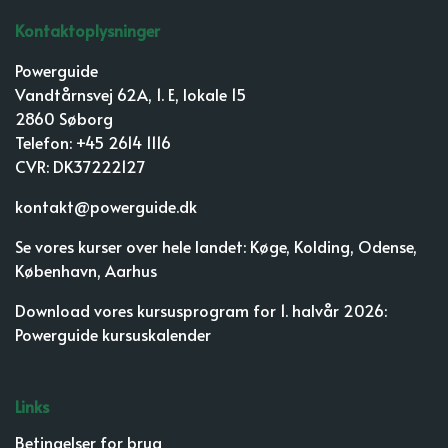
Kontaktoplysninger
Powerguide
Vandtårnsvej 62A, 1. E, lokale 15
2860 Søborg
Telefon: +45 2614 1116
CVR: DK37222127
kontakt@powerguide.dk
Se vores kurser over hele landet:
Køge
,
Kolding
,
Odense
,
København
,
Aarhus
Download vores kursusprogram for 1. halvår 2026:
Powerguide kursuskalender
Links
Betingelser for brug